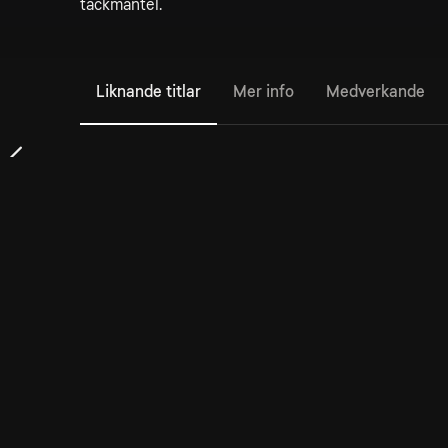
täckmantel.
Liknande titlar
Mer info
Medverkande