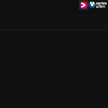
Allmänna villkor
Kun
Integritetspolicy
Pre
Cookiepolicy
Kon