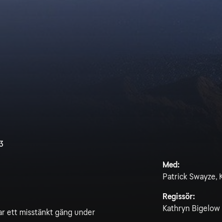
.3
Med:
Patrick Swayze, 
Regissör:
Kathryn Bigelow
ar ett misstänkt gäng under