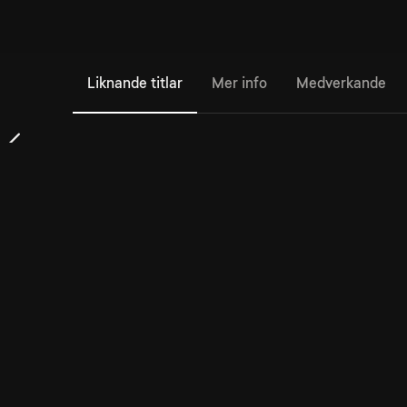
Liknande titlar
Mer info
Medverkande