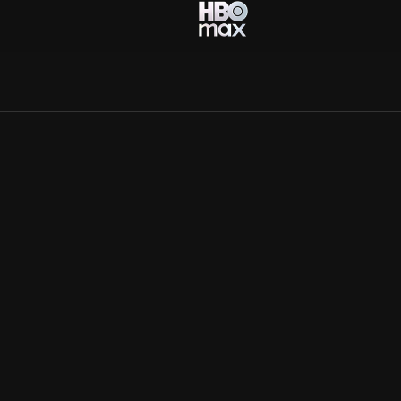
Allmänna villkor
Kun
Integritetspolicy
Pre
Cookiepolicy
Kon