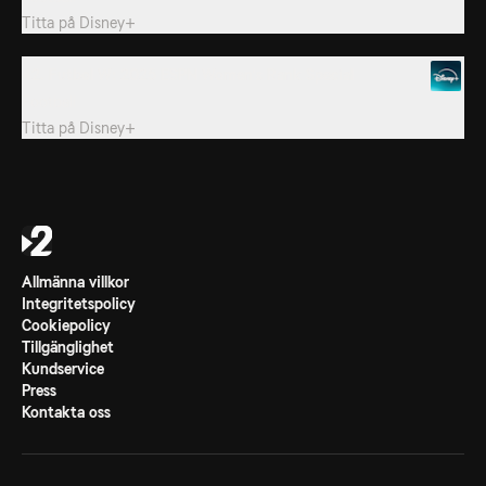
Titta på
Disney+
42. Futbol W: 2025 ESPN Women's Rank Special
Football
Titta på
Disney+
Allmänna villkor
Integritetspolicy
Cookiepolicy
Tillgänglighet
Kundservice
Press
Kontakta oss