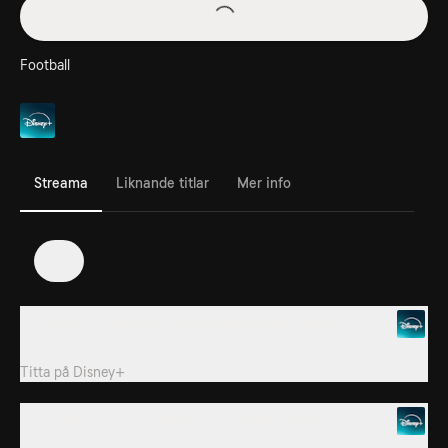
Football
Streama
Liknande titlar
Mer info
2
39. Futbol W: Women's Champions League Special
Football
Titta på
Disney+
40. Futbol W: UWCL Matchday 5 Recap Special
Football