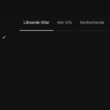
Liknande titlar
Mer info
Medverkande