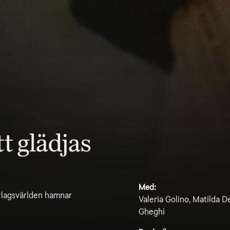
t glädjas
Med:
örlagsvärlden hamnar
Valeria Golino, Matilda D
Gheghi