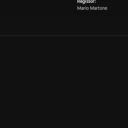
Regissör:
Mario Martone
Allmänna villkor
Kun
Integritetspolicy
Pre
Cookiepolicy
Kon