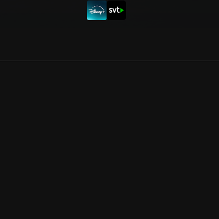
Allmänna villkor
Kun
Integritetspolicy
Pre
Cookiepolicy
Kon