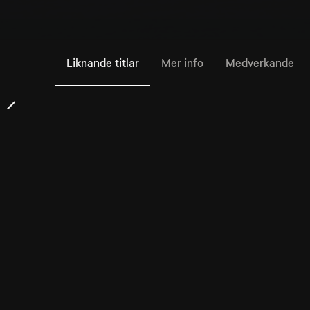
Liknande titlar
Mer info
Medverkande