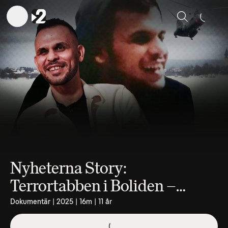
Sök
Nyheterna Story:
Terrortabben i Boliden –
kallades Sveriges farligaste
Dokumentär | 2025 | 16m | 11 år