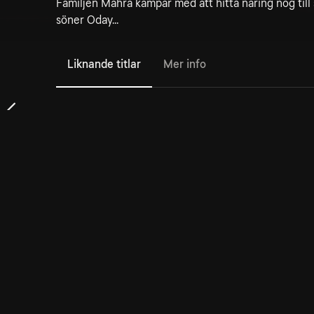
Familjen Mahra kämpar med att hitta näring nog till
söner Oday...
Liknande titlar
Mer info