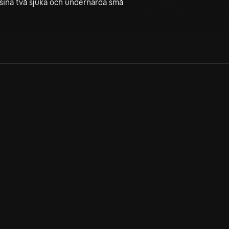
 sina två sjuka och undernärda små
Allmänna villkor
Kun
Integritetspolicy
Pre
Cookiepolicy
Kon