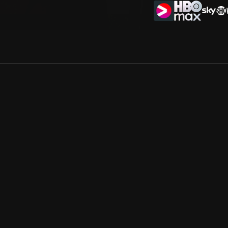
Allmänna villkor
Kun
Integritetspolicy
Pre
Cookiepolicy
Kon