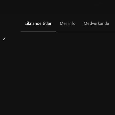
Liknande titlar
Mer info
Medverkande