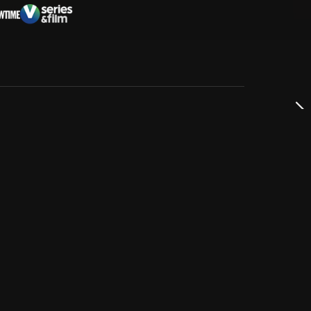
dservice
ss
takta oss