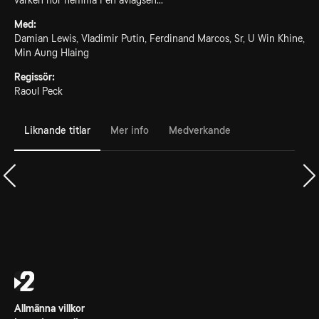
varken hör hemma i en avlägsen...
Med:
Damian Lewis, Vladimir Putin, Ferdinand Marcos, Sr, U Win Khine,
Min Aung Hlaing
Regissör:
Raoul Peck
Liknande titlar
Mer info
Medverkande
Allmänna villkor