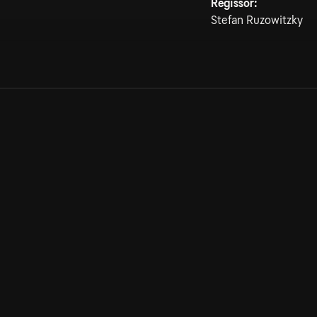
Regissör:
Stefan Ruzowitzky
Allmänna villkor
Kun
Integritetspolicy
Pre
Cookiepolicy
Kon