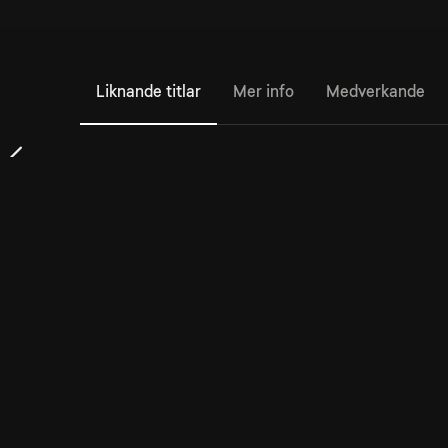
Liknande titlar
Mer info
Medverkande