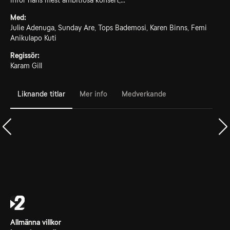
inför hans mest ambitiösa konsert,...
Med:
Julie Adenuga, Sunday Are, Tops Bademosi, Karen Binns, Femi
Anikulapo Kuti
Regissör:
Karam Gill
Liknande titlar
Mer info
Medverkande
Allmänna villkor