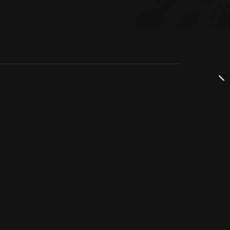
dservice
ss
takta oss