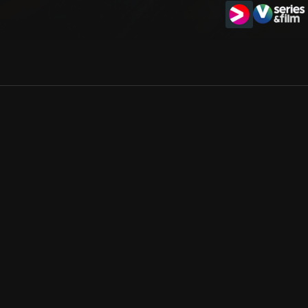
Allmänna villkor
Kun
Integritetspolicy
Pre
Cookiepolicy
Kon