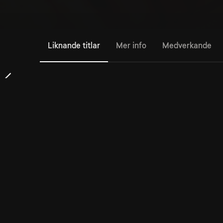
Liknande titlar
Mer info
Medverkande