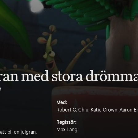
 gran med stora drömm
2
Med:
Robert G. Chiu, Katie Crown, Aaron 
Regissör:
Max Lang
tt bli en julgran.