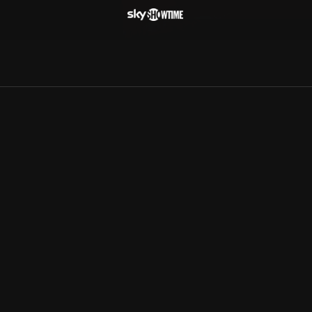
Allmänna villkor
Kun
Integritetspolicy
Pre
Cookiepolicy
Kon