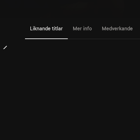
Liknande titlar
Mer info
Medverkande