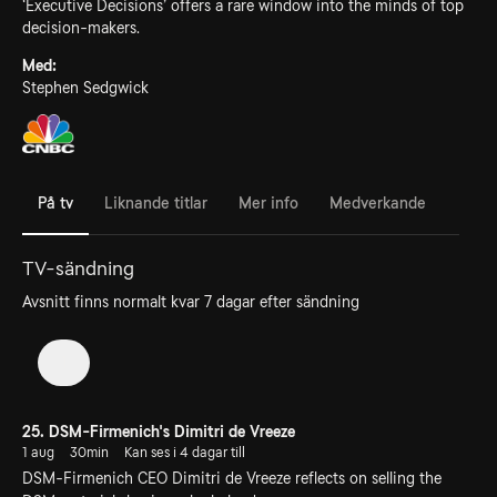
‘Executive Decisions’ offers a rare window into the minds of top
decision-makers.
Med:
Stephen Sedgwick
På tv
Liknande titlar
Mer info
Medverkande
TV-sändning
Avsnitt finns normalt kvar 7 dagar efter sändning
1
25. DSM-Firmenich's Dimitri de Vreeze
1 aug
30min
Kan ses i 4 dagar till
DSM-Firmenich CEO Dimitri de Vreeze reflects on selling the