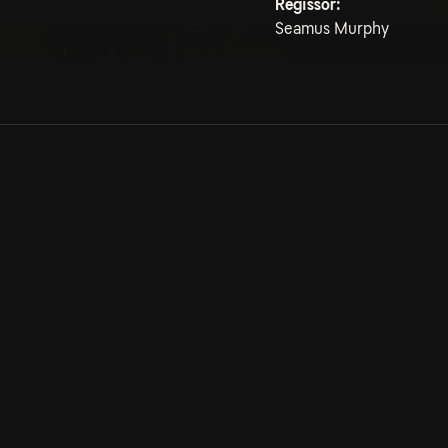
Regissör:
Seamus Murphy
Allmänna villkor
Kun
Integritetspolicy
Pre
Cookiepolicy
Kon