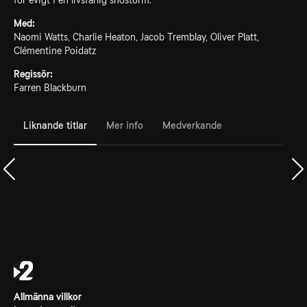
för evigt i en livsfarlig snöstorm.
Med:
Naomi Watts, Charlie Heaton, Jacob Tremblay, Oliver Platt,
Clémentine Poidatz
Regissör:
Farren Blackburn
Liknande titlar
Mer info
Medverkande
Allmänna villkor