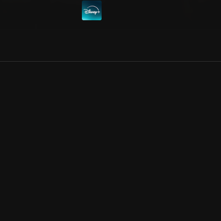
Allmänna villkor
Kun
Integritetspolicy
Pre
Cookiepolicy
Kon