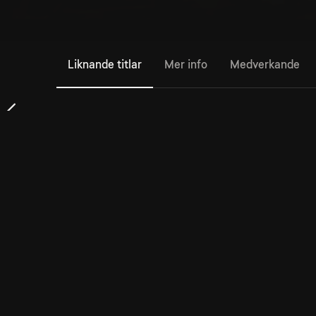
Liknande titlar
Mer info
Medverkande