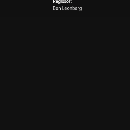
Regissör:
Ben Leonberg
Allmänna villkor
Kun
Integritetspolicy
Pre
Cookiepolicy
Kon