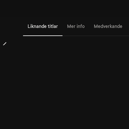
Liknande titlar
Mer info
Medverkande