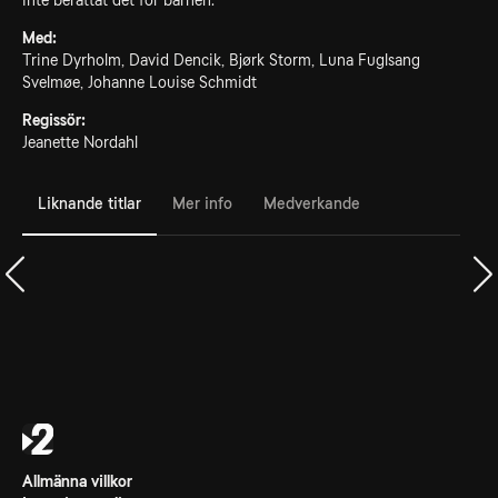
inte berättat det för barnen.
Med:
Trine Dyrholm, David Dencik, Bjørk Storm, Luna Fuglsang
Svelmøe, Johanne Louise Schmidt
Regissör:
Jeanette Nordahl
Liknande titlar
Mer info
Medverkande
Allmänna villkor