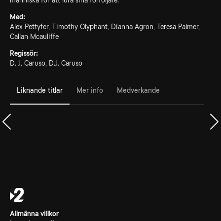
människa för att lura sina förföljare.
Med:
Alex Pettyfer, Timothy Olyphant, Dianna Agron, Teresa Palmer,
Callan Mcauliffe
Regissör:
D. J. Caruso, D.J. Caruso
Liknande titlar
Mer info
Medverkande
Allmänna villkor