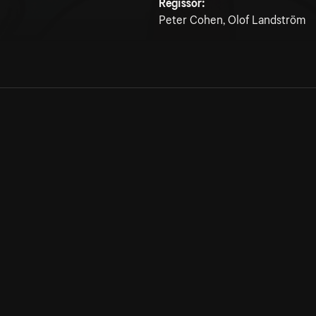
Regissör:
Peter Cohen, Olof Landström
Allmänna villkor
Kun
Integritetspolicy
Pre
Cookiepolicy
Kon