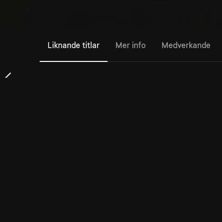
Liknande titlar
Mer info
Medverkande