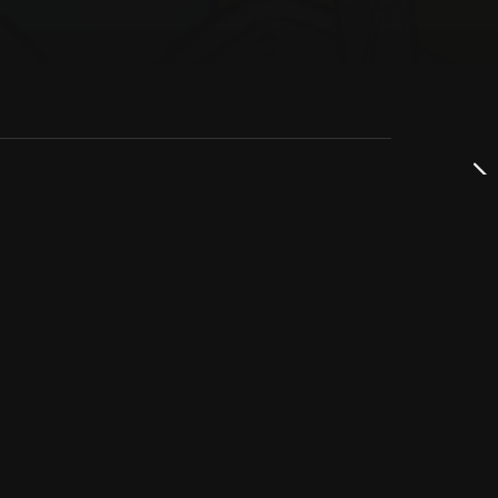
dservice
ss
takta oss