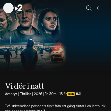
Sök
Vi dör i natt
5.3
Äventyr | Thriller | 2025 | 1h 30m | 15 år
Två knivskadade personers flykt från ett gäng slutar i en lantbutik