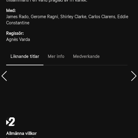
tillsammans i en värld präglad av fri kärlek.
Med:
James Rado, Gerome Ragni, Shirley Clarke, Carlos Clarens, Eddie
Constantine
Regissör:
Agnès Varda
Liknande titlar
Mer info
Medverkande
Allmänna villkor