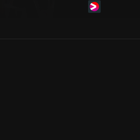
Allmänna villkor
Kun
Integritetspolicy
Pre
Cookiepolicy
Kon