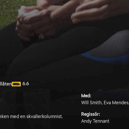
6.6
llåten
Med:
Will Smith, Eva Mendes,
Regissör:
leken med en skvallerkolumnist.
Andy Tennant