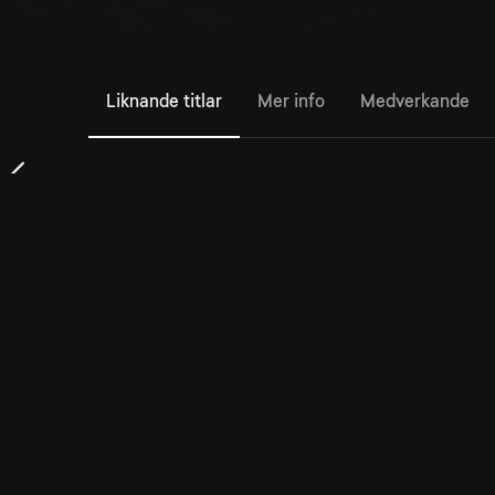
Liknande titlar
Mer info
Medverkande