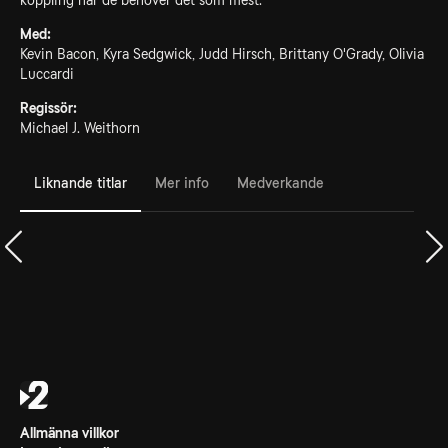
koppling när de behöver det som mest.
Med:
Kevin Bacon, Kyra Sedgwick, Judd Hirsch, Brittany O'Grady, Olivia
Luccardi
Regissör:
Michael J. Weithorn
Liknande titlar
Mer info
Medverkande
Allmänna villkor