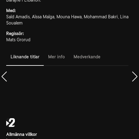
Barajne i Libanon.
Med:
Saïd Amadis, Aïssa Maïga, Mouna Hawa, Mohammad Bakri, Lina
Soualem
Regissör:
Mats Grorud
Liknande titlar
Mer info
Medverkande
Allmänna villkor