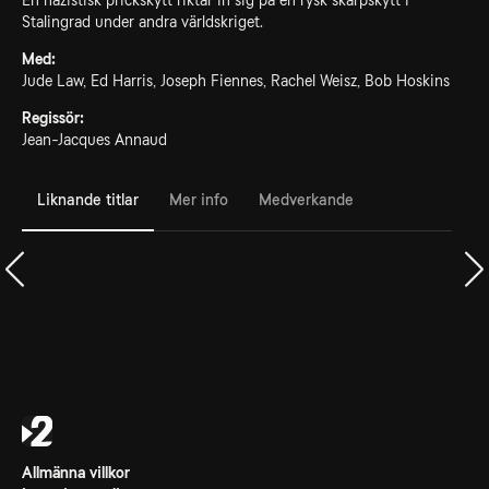
En nazistisk prickskytt riktar in sig på en rysk skarpskytt i
Stalingrad under andra världskriget.
Med:
Jude Law, Ed Harris, Joseph Fiennes, Rachel Weisz, Bob Hoskins
Regissör:
Jean-Jacques Annaud
Liknande titlar
Mer info
Medverkande
Allmänna villkor