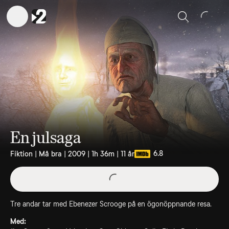
Sök
En julsaga
6.8
Fiktion | Må bra | 2009 | 1h 36m | 11 år
Tre andar tar med Ebenezer Scrooge på en ögonöppnande resa.
Med: