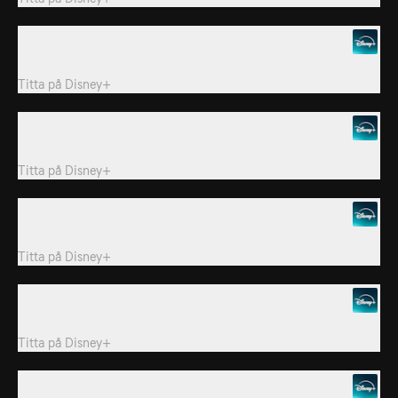
12. Trolltämjaren / Rikets Grodigaste Prins
Björn är trolltämjare. Grodan förvandlas till en prins.
Titta på
Disney+
13. Björnen som blev kung / När Tomte är borta
Björn blir kung! Björn och Goldie passar Tomtes hus.
Titta på
Disney+
14. Träning av Kvasten / Hickory Dickory Olof
Goldie och Björn hittar en häxkvast och hjälper en mus.
Titta på
Disney+
15. Jätten ibland oss / Apport, Skuttis
Björn slår omkull bönstjälken. Stygge lurar Skuttis!
Titta på
Disney+
16. En drömlik ledig dag / Vändstekarna