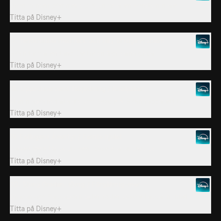
Drömprinsen gömmer sig. Klumpe är en konstsimmare.
Titta på
Disney+
17. Tandtrubbel med Jack och Jill / Grisiga Problem
Björn tappar en tand. De tre små grisarna grälar.
Titta på
Disney+
18. Uppochnervänd Tebjudning / Knölpåken
Mammabjörns tårta äts upp. Goldie & Björn räddar ett träd.
Titta på
Disney+
19. Feflugans Äventyr / Femte hjulet
Larven Vern får skjuts hem. Goldie är avundsjuk.
Titta på
Disney+
20. Sjung Grodan, sjung / Förgätmig-mer
Grodan och Pappabjörn byter röster. Goldie tappar minnet.
Titta på
Disney+