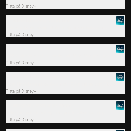
Titta på
Disney+
3. Födelsedagsstolen / Stora Björn
Goldie hittar en present åt Björn. Björn äter Jacks bönor.
Titta på
Disney+
4. Fee-Fi-Foo Sko / Lilla Goldieluvan
Träffa kvinnan som bor i en sko och Stora Stygga Vargen.
Titta på
Disney+
5. Björns Röda Skor / Gåspassarna
Björn får röda dansskor. Goldie och Björn tappar bort Gåsen.
Titta på
Disney+
6. Månhoppet / Stora Snälla Vargen
Goldie hoppar. Stora Stygga Vargen försöker ändra sig.
Titta på
Disney+