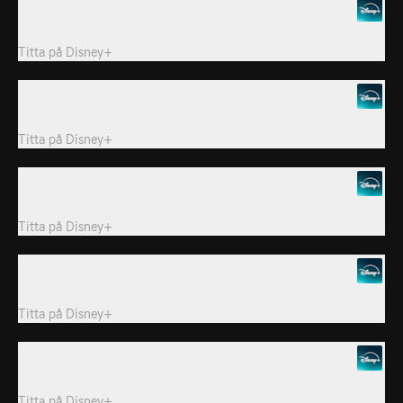
7. Pinocchiosjukan / Klubbhuset som Jack har byggt
Goldie får Pinocchiosjukan. Björn går med Jack-klubben.
Titta på
Disney+
8. Ägget / Gyllene Fotbollen
Goldie och Björn hittar en drake och träffar en häxa.
Titta på
Disney+
9. Tummelisas Galna Åktur / Stora Stygga Gästen
Tummelisa sitter barnvakt. Stygge bor hos Klumpe.
Titta på
Disney+
10. Plötsliga Fläckar / Fisksagan
Björn får utslag och försöker fånga en jättefisk.
Titta på
Disney+
11. Kungens alla män / Cheshire-Goldie
Allt skoj är förbjudet! Goldie blir osynlig!
Titta på
Disney+