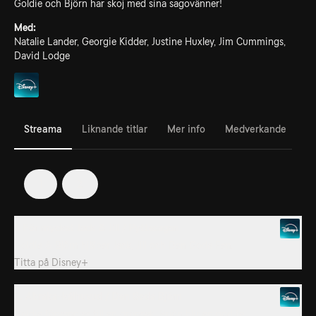
Goldie och Björn har skoj med sina sagovänner!
Med:
Natalie Lander, Georgie Kidder, Justine Huxley, Jim Cummings,
David Lodge
Streama
Liknande titlar
Mer info
Medverkande
1
2
1. För mycket Jack & Jill / Pyttesagan
Goldie & Björn hjälper Jack, Jill och Den Goda Fen.
Titta på
Disney+
2. Abraka-kålhuvud / Den Goda Björn
Goldie förvandlas till en grönsak. Brjön blir en god fe.