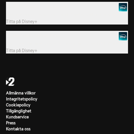
21. Muffinsbarnen / Händige Jack
Goldie, Björn och Rödluvan har ett företag. Det är morsdag.
Titta på
Disney+
22. När Goldie Träffade Björn
Herr Lock påminner Goldie och Björn om hur de två träffades.
Titta på
Disney+
Allmänna villkor
Integritetspolicy
Cookiepolicy
Tillgänglighet
Kundservice
Press
Kontakta oss