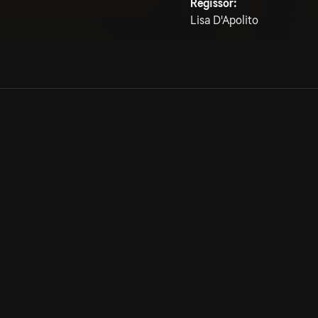
Regissör:
Lisa D'Apolito
Allmänna villkor
Kun
Integritetspolicy
Pre
Cookiepolicy
Kon