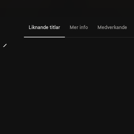
Liknande titlar
Mer info
Medverkande