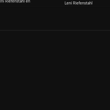
Leni Riefenstahl en
Leni Riefenstahl
Allmänna villkor
Kun
Integritetspolicy
Pre
Cookiepolicy
Kon