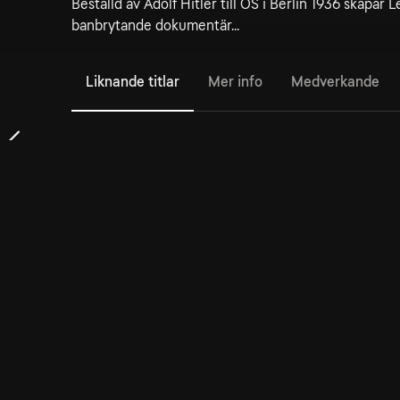
Beställd av Adolf Hitler till OS i Berlin 1936 skapar 
banbrytande dokumentär...
Liknande titlar
Mer info
Medverkande