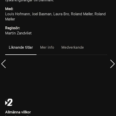
tyska krigsfångar till Danmark.
Med:
Louis Hofmann, Joel Basman, Laura Bro, Roland Møller, Roland
Møller
Regissör:
Martin Zandvliet
Liknande titlar
Mer info
Medverkande
Allmänna villkor