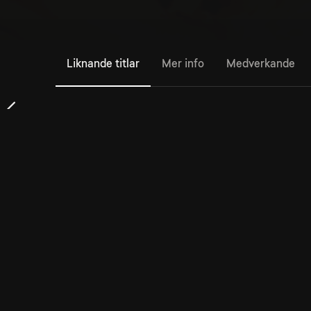
Liknande titlar
Mer info
Medverkande