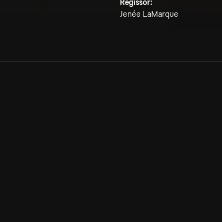
Regissör:
Jenée LaMarque
Allmänna villkor
Kun
Integritetspolicy
Pre
Cookiepolicy
Kon