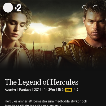
Sök
The Legend of Hercules
4.3
Äventyr | Fantasy | 2014 | 1h 39m | 15 år
Hercules ämnar att bemästra sina medfödda styrkor och