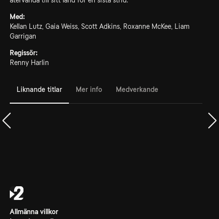
återvända till sitt land för en sista strid.
Med:
Kellan Lutz, Gaia Weiss, Scott Adkins, Roxanne McKee, Liam
Garrigan
Regissör:
Renny Harlin
Liknande titlar
Mer info
Medverkande
Allmänna villkor