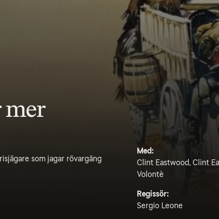
r mer
Med:
risjägare som jagar rövargäng
Clint Eastwood, Clint E
Volontè
Regissör:
Sergio Leone