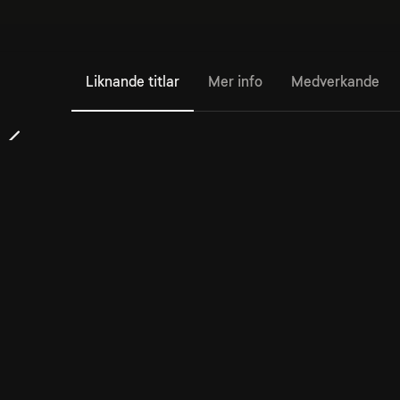
Liknande titlar
Mer info
Medverkande