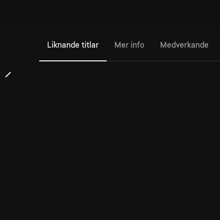
Liknande titlar
Mer info
Medverkande