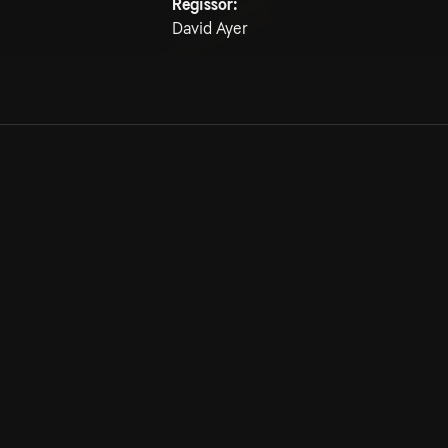
Regissör:
David Ayer
Allmänna villkor
Kun
Integritetspolicy
Pre
Cookiepolicy
Kon