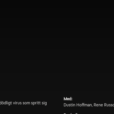
Med:
dödligt virus som spritt sig
Dustin Hoffman, Rene Russo