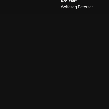
Regissör:
Wolfgang Petersen
Allmänna villkor
Kun
Integritetspolicy
Pre
Cookiepolicy
Kon