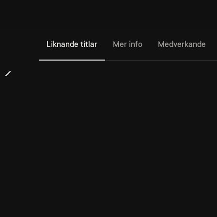
Liknande titlar
Mer info
Medverkande