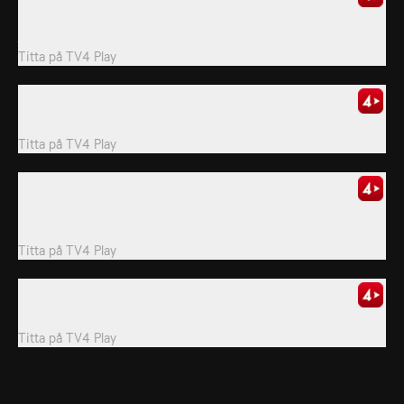
Puolalaiselle rautatieasemalle päätyy mustaihoisen miehen ruumis
junan mukana.
Titta på
TV4 Play
6. Mastermind
En kvinna hittas död hängandes från taket.
Titta på
TV4 Play
7. Den svaga punkten
En hästuppfödare hittas död och obduktionen visar att mannen
blivit ihjälslagen.
Titta på
TV4 Play
8. Fotografen
En död konsttjuv har kopplingar till Afghanistan.
Titta på
TV4 Play