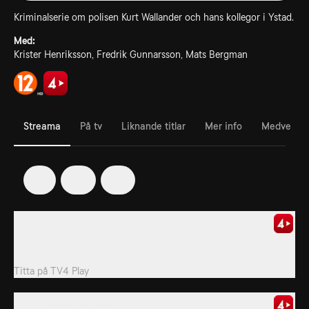
Kriminalserie om polisen Kurt Wallander och hans kollegor i Ystad.
Med:
Krister Henriksson, Fredrik Gunnarsson, Mats Bergman
Streama
På tv
Liknande titlar
Mer info
Medverka
1
2
3
4. Mörkret
En tonårsflickas självmord visar sig ha ett motiv som tynger flera
flickor på samma skola.
Titta på
TV4 Play
5. Wallander: Afrikanen