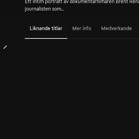
Ett intim porträtt av dokumentärfilmaren Brent Ren
journalisten som...
Liknande titlar
Mer info
Medverkande