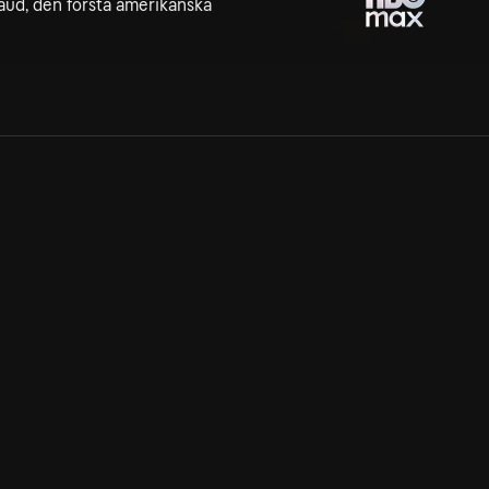
aud, den första amerikanska
Allmänna villkor
Kun
Integritetspolicy
Pre
Cookiepolicy
Kon