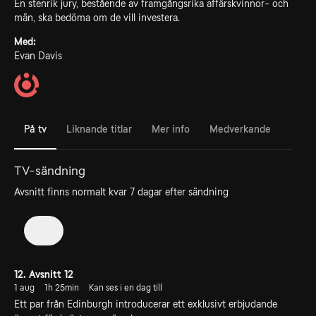
En stenrik jury, bestående av framgångsrika affärskvinnor- och
män, ska bedöma om de vill investera.
Med:
Evan Davis
På tv
Liknande titlar
Mer info
Medverkande
TV-sändning
Avsnitt finns normalt kvar 7 dagar efter sändning
19
12. Avsnitt 12
1 aug
1h 25min
Kan ses i en dag till
Ett par från Edinburgh introducerar ett exklusivt erbjudande