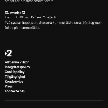
ämnat för bröstcanceröverlevare.
13. Avsnitt 13
2 aug
1h 30min
Kan ses i 2 dagar till
Två systrar hoppas att drakarna kommer älska deras företag med
fokus på mammakläder.
Allmänna villkor
Integritetspolicy
Cookiepolicy
Tillgänglighet
Kundservice
Press
Kontakta oss