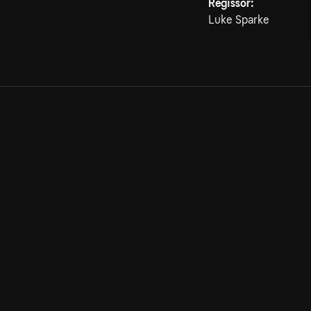
Regissör:
Luke Sparke
Allmänna villkor
Kun
Integritetspolicy
Pre
Cookiepolicy
Kon