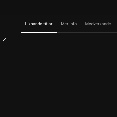
Liknande titlar
Mer info
Medverkande