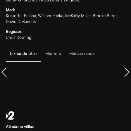
ner av en ung man med Downs syndrom.
Med:
Kristoffer Polaha, William Zabka, McKaley Miller, Brooke Burns,
David DeSanctis
Regissör:
Chris Dowling
Liknande titlar
Mer info
Medverkande
Allmänna villkor