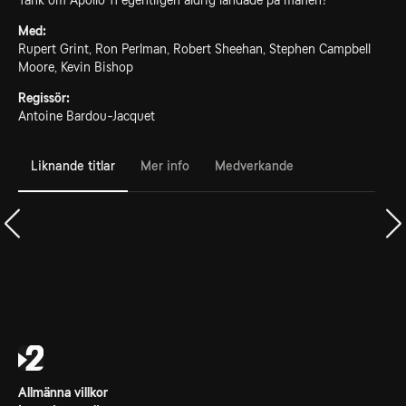
Tänk om Apollo 11 egentligen aldrig landade på månen?
Med:
Rupert Grint, Ron Perlman, Robert Sheehan, Stephen Campbell
Moore, Kevin Bishop
Regissör:
Antoine Bardou-Jacquet
Liknande titlar
Mer info
Medverkande
Allmänna villkor