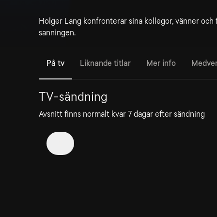
Holger Lang konfronterar sina kollegor, vänner och f
sanningen.
På tv
Liknande titlar
Mer info
Medve
TV-sändning
Avsnitt finns normalt kvar 7 dagar efter sändning
2
7. Tåget
1 aug
30min
Kan ses i 3 dagar till
På tunnelbanan ser Susanne ser sin tidigare kollega
Maja.