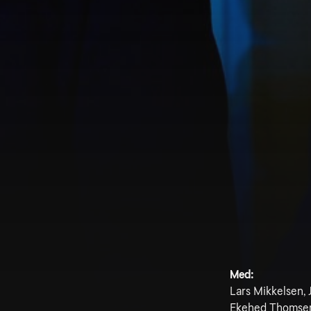
Med:
Lars Mikkelsen, 
Ekehed Thomse