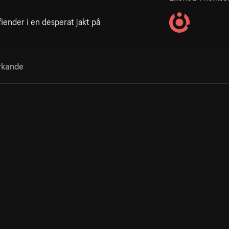
iender i en desperat jakt på
rkande
8. Den hemliga platsen
1 aug
30min
Kan ses i 3 dagar till
John kidnappar Susanne och tar med sig både henne
och Sapphire till en öde ö.