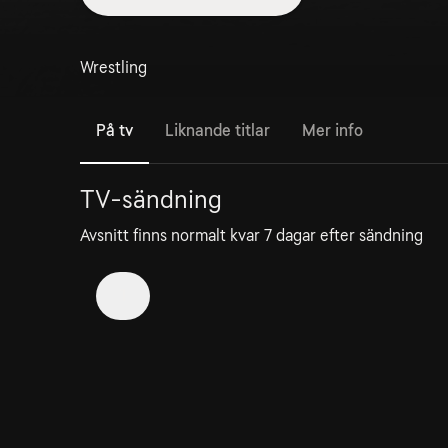
Wrestling
På tv
Liknande titlar
Mer info
TV-sändning
Avsnitt finns normalt kvar 7 dagar efter sändning
1
1. EWE - Crisis Point
6 aug
2h 30min
Kan ses i 5 dagar till
Elite Wrestling Entertainment, a more adult/Attitud
Era style show, established in 2023.