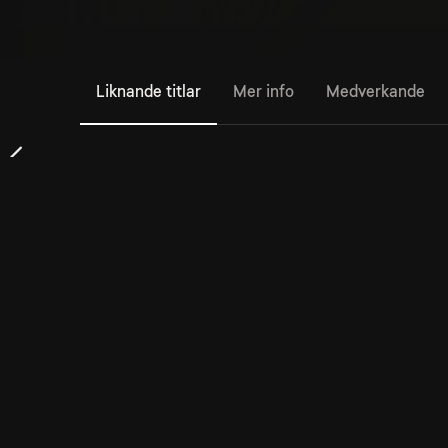
Liknande titlar
Mer info
Medverkande