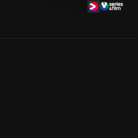
Allmänna villkor
Kun
Integritetspolicy
Pre
Cookiepolicy
Kon