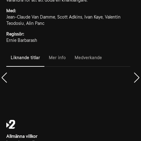
varandra för att att döda en knarklangare.
Med:
Jean-Claude Van Damme, Scott Adkins, Ivan Kaye, Valentin
Teodosiu, Alin Panc
Regissör:
Ernie Barbarash
Liknande titlar
Mer info
Medverkande
Allmänna villkor