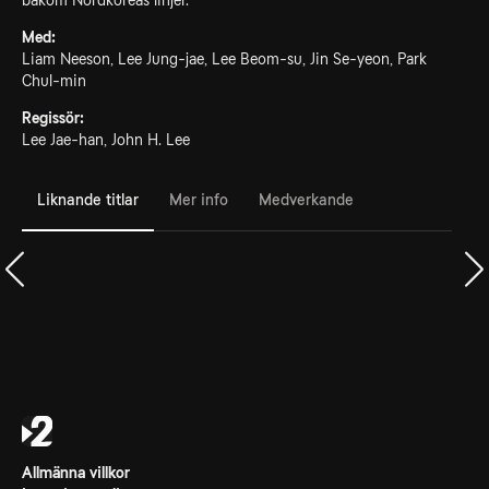
bakom Nordkoreas linjer.
Med:
Liam Neeson, Lee Jung-jae, Lee Beom-su, Jin Se-yeon, Park
Chul-min
Regissör:
Lee Jae-han, John H. Lee
Liknande titlar
Mer info
Medverkande
Allmänna villkor