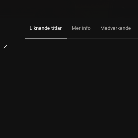
Liknande titlar
Mer info
Medverkande