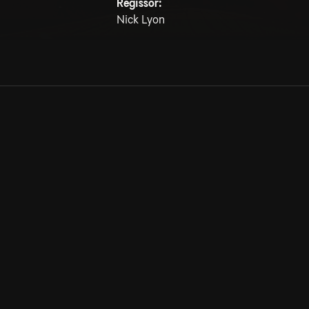
Regissör:
Nick Lyon
Allmänna villkor
Kun
Integritetspolicy
Pre
Cookiepolicy
Kon