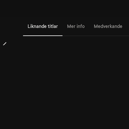
Liknande titlar
Mer info
Medverkande