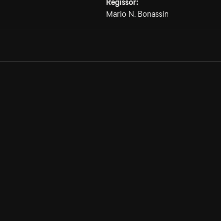
Regissör:
Mario N. Bonassin
Allmänna villkor
Kun
Integritetspolicy
Pre
Cookiepolicy
Kon